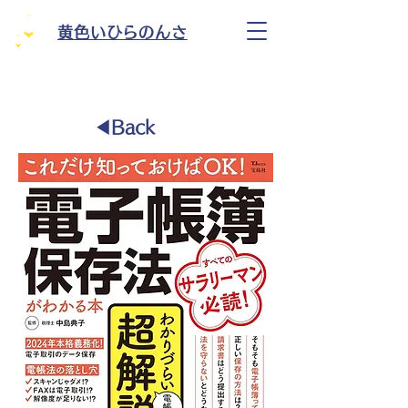
黄色いひらのんさ
◀︎Back