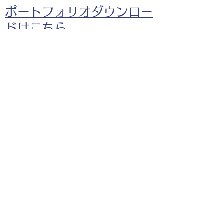
ポートフォリオダウンロー
ドはこちら。
コピーをして印紙がついた書類を捨
てている女性のイラスト
お仕事の参考としてご覧く
ださい。
◎企業様・出版社様・個人様問わずお気軽にご相談
ください。
出版・Webを中心に300冊以上の書籍制作に携わ
り、
1500点以上のイラスト制作実績があります。
・書籍 ・Web ・パンフレット ・広告 ・医
療 ・教育
などに、対応しています。
※インボイス制度（適格請求書発行事業者）に登録
しています。
お名前
*