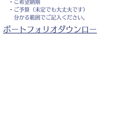
・ご希望納期
・ご予算（未定でも大丈夫です）
分かる範囲でご記入ください。
ポートフォリオダウンロー
ドはこちら。
腰を痛める男性のイラスト
お仕事の参考としてご覧く
ださい。
◎企業様・出版社様・個人様問わずお気軽にご相談
ください。
出版・Webを中心に300冊以上の書籍制作に携わ
り、
1500点以上のイラスト制作実績があります。
・書籍 ・Web ・パンフレット ・広告 ・医
療 ・教育
などに、対応しています。
※インボイス制度（適格請求書発行事業者）に登録
しています。