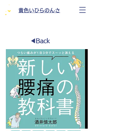
黄色いひらのんさ
◀︎Back