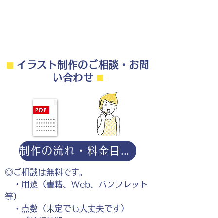
⬛︎
イラスト制作のご相談・お問
ぎっくり腰になった女性のイラスト
い合わせ
⬛︎
制作の流れ・料金目安・よくある質問はこちら
◎ご相談は無料です。
・用途（書籍、Web、パンフレット
等）
・点数（未定でも大丈夫です）