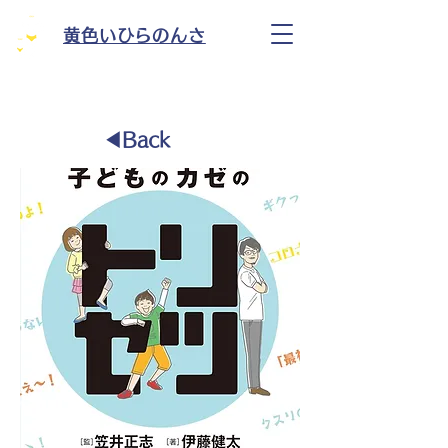
黄色いひらのんさ
◀︎Back