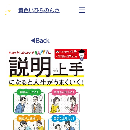
黄色いひらのんさ
◀︎Back