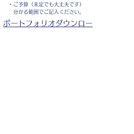
・ご予算（未定でも大丈夫です）
分かる範囲でご記入ください。
ポートフォリオダウンロー
ドはこちら。
打ち合わせをする女性と男性のイラ
スト
お仕事の参考としてご覧く
ださい。
◎企業様・出版社様・個人様問わずお気軽にご相談
ください。
出版・Webを中心に300冊以上の書籍制作に携わ
り、
1500点以上のイラスト制作実績があります。
・書籍 ・Web ・パンフレット ・広告 ・医
療 ・教育
などに、対応しています。
※インボイス制度（適格請求書発行事業者）に登録
しています。
お名前
*