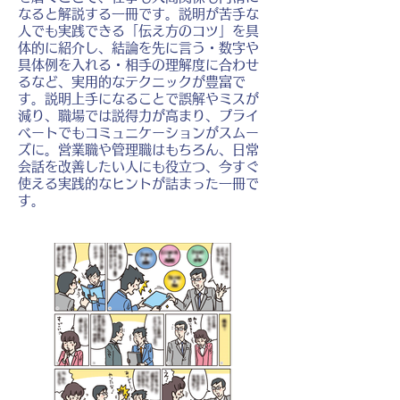
なると解説する一冊です。説明が苦手な
人でも実践できる「伝え方のコツ」を具
体的に紹介し、結論を先に言う・数字や
具体例を入れる・相手の理解度に合わせ
るなど、実用的なテクニックが豊富で
す。説明上手になることで誤解やミスが
減り、職場では説得力が高まり、プライ
ベートでもコミュニケーションがスムー
ズに。営業職や管理職はもちろん、日常
会話を改善したい人にも役立つ、今すぐ
使える実践的なヒントが詰まった一冊で
す。