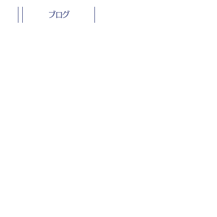
イラスト
ブログ
ス
重い荷物を持ち上げる男性の
イラスト