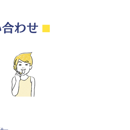
い合わせ
⬛︎
性
寝苦しそうな男性のイラスト
ら。