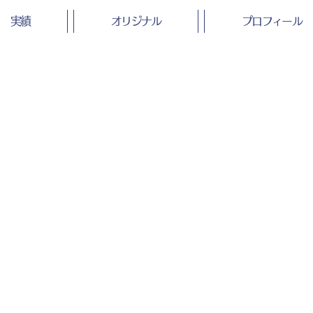
男性のイラスト
ラスト
実績
オリジナル
プロフィール
理想的な朝食のイラスト
落ちているとる男性のイラ
ト