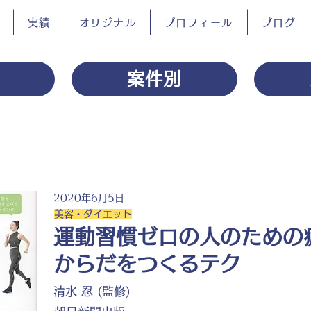
実績
オリジナル
プロフィール
ブログ
案件別
2020年6月5日
美容・ダイエット
運動習慣ゼロの人のための
からだをつくるテク
清水 忍 (監修)