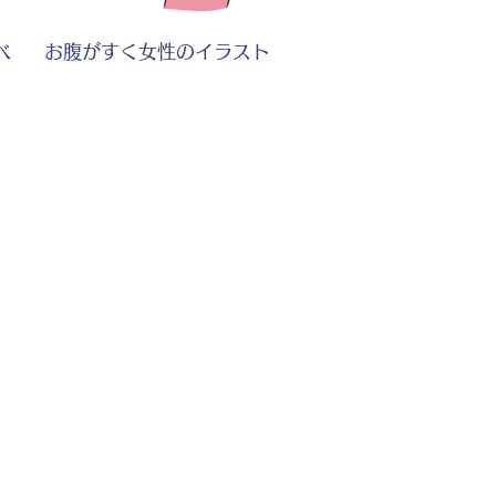
べ
お腹がすく女性のイラスト
イ
ビールをたくさん飲む男性の