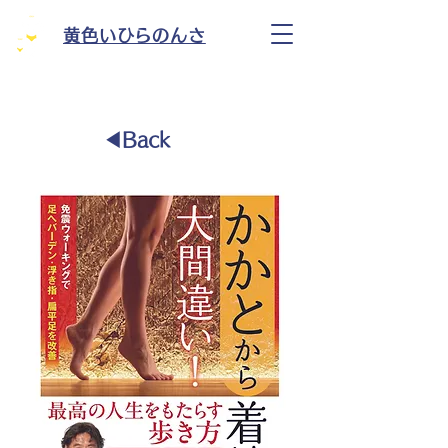
黄色いひらのんさ
◀︎Back