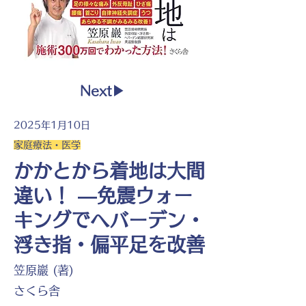
Next▶︎
2025年1月10日
家庭療法・医学
かかとから着地は大間
違い！ ―免震ウォー
キングでヘバーデン・
浮き指・偏平足を改善
笠原巖 (著)
さくら舎