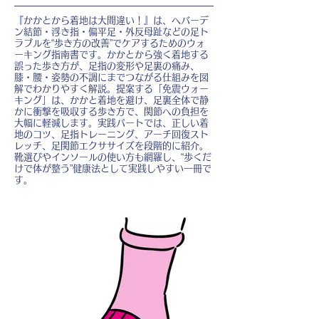
『かかとから着地は大間違い！』は、ヘバーデ
ン結節・浮き指・偏平足・外反母趾などの足ト
ラブルを“歩き方の改善”でケアするためのウォ
ーキング指南書です。かかとから強く着地する
誤った歩き方が、足指の変形や足裏の痛み、
膝・腰・姿勢の不調にまでつながる仕組みを図
解でわかりやすく解説。提案する「免震ウォー
キング」は、かかと着地を避け、足裏全体で静
かに衝撃を吸収する歩き方で、関節への負担を
大幅に軽減します。実践パートでは、正しい着
地のコツ、足指トレーニング、アーチ回復スト
レッチ、足関節エクササイズを段階的に紹介。
靴選びやインソールの使い方も網羅し、“歩くだ
けで体が整う”健康法として実践しやすい一冊で
す。