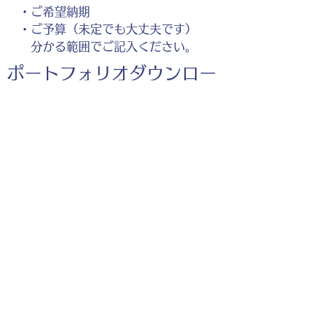
・ご希望納期
・ご予算（未定でも大丈夫です）
分かる範囲でご記入ください。
ポートフォリオダウンロー
ドはこちら。
足裏の痛みのイラスト
お仕事の参考としてご覧く
ださい。
◎企業様・出版社様・個人様問わずお気軽にご相談
ください。
出版・Webを中心に300冊以上の書籍制作に携わ
り、
1500点以上のイラスト制作実績があります。
・書籍 ・Web ・パンフレット ・広告 ・医
療 ・教育
などに、対応しています。
※インボイス制度（適格請求書発行事業者）に登録
しています。