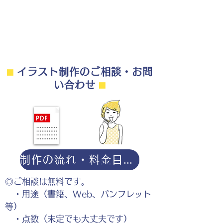
⬛︎
イラスト制作のご相談・お問
3本指テーピングサポーターと靴の
い合わせ
⬛︎
図解イラスト
制作の流れ・料金目安・よくある質問はこちら
◎ご相談は無料です。
・用途（書籍、Web、パンフレット
等）
・点数（未定でも大丈夫です）