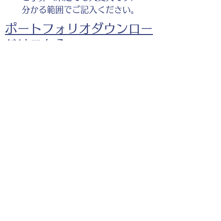
分かる範囲でご記入ください。
ポートフォリオダウンロー
ドはこちら。
荷物を部下に押し付ける上司のイラ
スト
お仕事の参考としてご覧く
ださい。
◎企業様・出版社様・個人様問わずお気軽にご相談
ください。
出版・Webを中心に300冊以上の書籍制作に携わ
り、
1500点以上のイラスト制作実績があります。
・書籍 ・Web ・パンフレット ・広告 ・医
療 ・教育
などに、対応しています。
※インボイス制度（適格請求書発行事業者）に登録
しています。
お名前
*