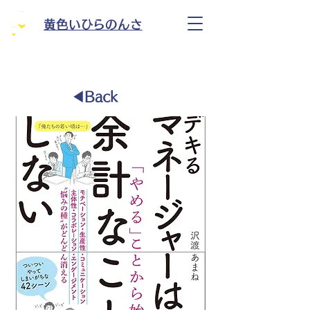
黄色いひらのんさ
◀︎Back