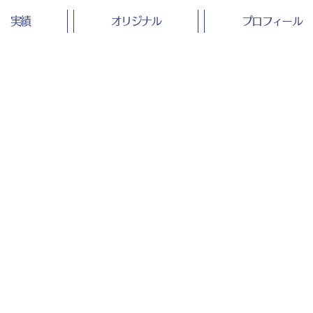
ラスト
スト
実績
オリジナル
プロフィール
家族がポーズをとるイラスト
佐藤ママ×脳科学者パパ 今
ぐできる 最強の子育てメ
ッドの表紙