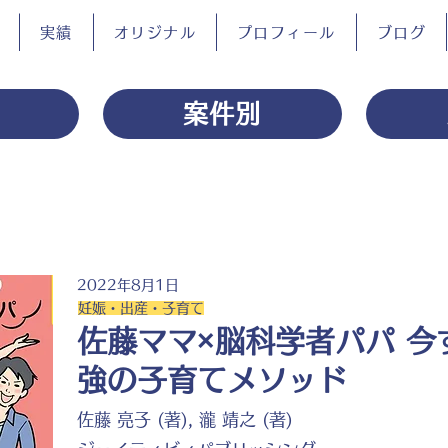
実績
オリジナル
プロフィール
ブログ
案件別
2022年8月1日
妊娠・出産・子育て
佐藤ママ×脳科学者パパ 今
強の子育てメソッド
佐藤 亮子 (著), 瀧 靖之 (著)