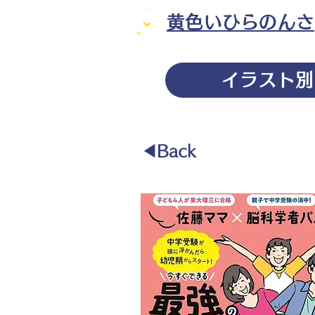
黄色いひらのんさ
イラスト別
◀︎Back