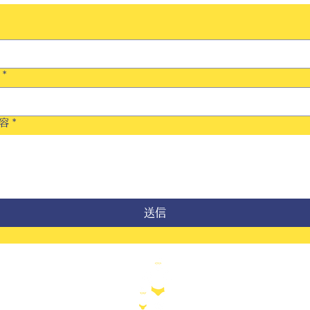
*
容
*
送信