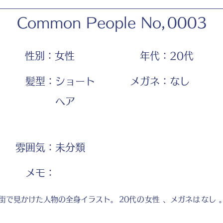
Common People No,
0003
性別：
女性
年代：
20代
髪型：
ショート
メガネ：
なし
ヘア
雰囲気：
未分類
​メモ：
街で見かけた人物の全身イラスト。
20代
の
女性
、メガネは
なし