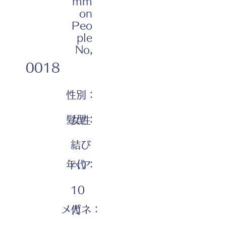
mm
on
Peo
ple
No,
0018
性別：
髪型：
女性
結び
年代：
ヘア
10
メガネ：
代