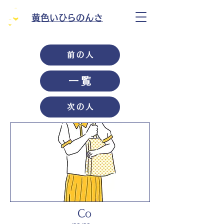
黄色いひらのんさ
前の人
一覧
次の人
Co