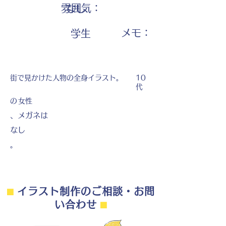
雰囲気：
なし
​メモ：
学生
街で見かけた人物の全身イラスト。
10
代
の
女性
、メガネは
なし
。
⬛︎
イラスト制作のご相談・お問
い合わせ
⬛︎