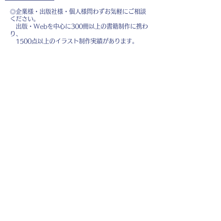
◎企業様・出版社様・個人様問わずお気軽にご相談
ください。
出版・Webを中心に300冊以上の書籍制作に携わ
り、
1500点以上のイラスト制作実績があります。
・書籍 ・Web ・パンフレット ・広告 ・医
療 ・教育
などに、対応しています。
※インボイス制度（適格請求書発行事業者）に登録
しています。
お名前
*
メールアドレス
*
お問い合わせ内容
*