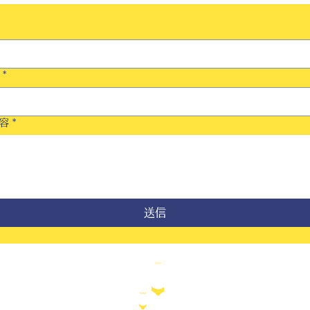
*
容
*
送信