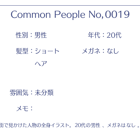
Common People No,
0019
性別：
男性
年代：
20代
髪型：
ショート
メガネ：
なし
ヘア
雰囲気：
未分類
​メモ：
街で見かけた人物の全身イラスト。
20代
の
男性
、メガネは
なし