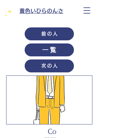
黄色いひらのんさ
前の人
一覧
次の人
Co