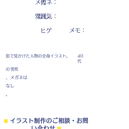
メガネ：
代
雰囲気：
なし
​メモ：
ヒゲ
街で見かけた人物の全身イラスト。
40
代
の
男性
、メガネは
なし
。
⬛︎
イラスト制作のご相談・お問
い合わせ
⬛︎