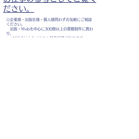
ださい。
◎企業様・出版社様・個人様問わずお気軽にご相談
ください。
出版・Webを中心に300冊以上の書籍制作に携わ
り、
1500点以上のイラスト制作実績があります。
・書籍 ・Web ・パンフレット ・広告 ・医
療 ・教育
などに、対応しています。
※インボイス制度（適格請求書発行事業者）に登録
しています。
お名前
*
メールアドレス
*
お問い合わせ内容
*