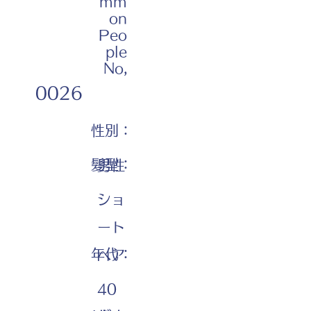
mm
on
Peo
ple
No,
0026
性別：
髪型：
男性
ショ
ート
年代：
ヘア
40