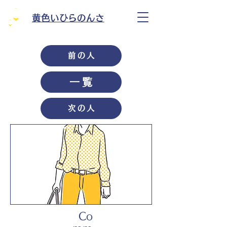
黄色いひらのんさ
前の人
一覧
次の人
Co