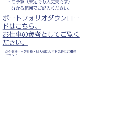
・ご予算（未定でも大丈夫です）
分かる範囲でご記入ください。
ポートフォリオダウンロー
ドはこちら。
お仕事の参考としてご覧く
ださい。
◎企業様・出版社様・個人様問わずお気軽にご相談
ください。
出版・Webを中心に300冊以上の書籍制作に携わ
り、
1500点以上のイラスト制作実績があります。
・書籍 ・Web ・パンフレット ・広告 ・医
療 ・教育
などに、対応しています。
※インボイス制度（適格請求書発行事業者）に登録
しています。
お名前
*