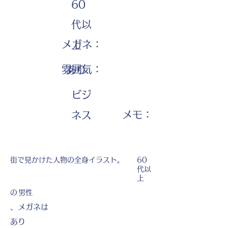
60
代以
メガネ：
上
雰囲気：
あり
ビジ
​メモ：
ネス
街で見かけた人物の全身イラスト。
60
代以
上
の
男性
、メガネは
あり