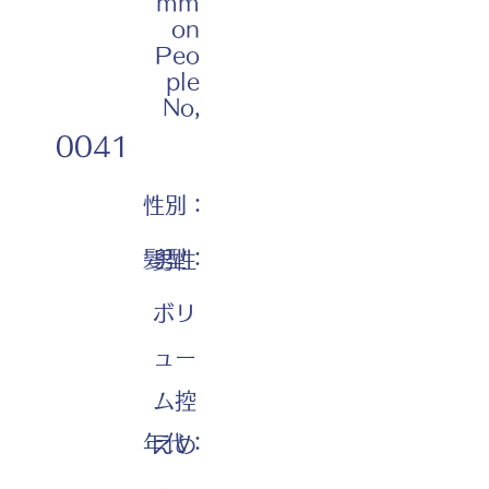
mm
on
Peo
ple
No,
0041
性別：
髪型：
男性
ボリ
ュー
ム控
年代：
えめ