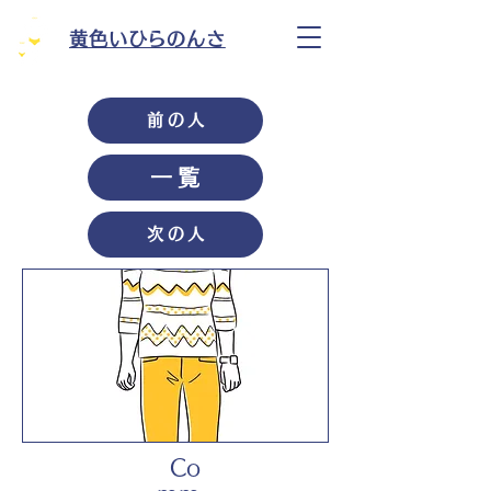
黄色いひらのんさ
前の人
一覧
次の人
Co