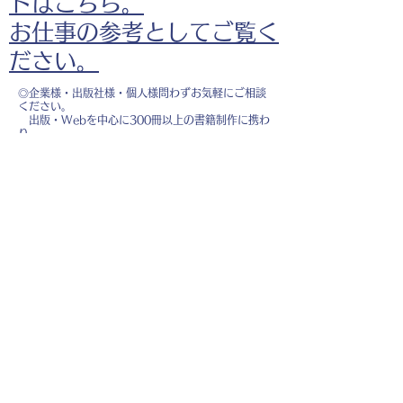
ドはこちら。
お仕事の参考としてご覧く
ださい。
◎企業様・出版社様・個人様問わずお気軽にご相談
ください。
出版・Webを中心に300冊以上の書籍制作に携わ
り、
1500点以上のイラスト制作実績があります。
・書籍 ・Web ・パンフレット ・広告 ・医
療 ・教育
などに、対応しています。
※インボイス制度（適格請求書発行事業者）に登録
しています。
お名前
*
メールアドレス
*