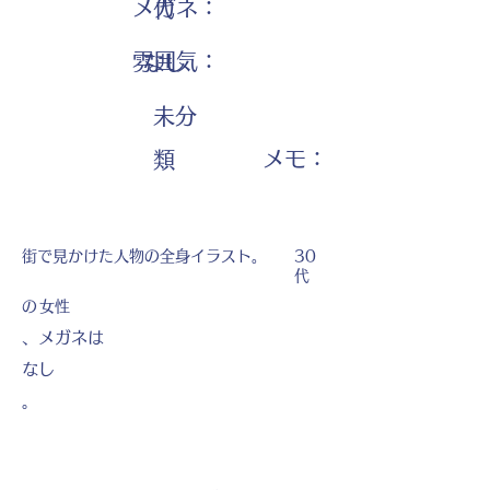
メガネ：
代
雰囲気：
なし
未分
​メモ：
類
街で見かけた人物の全身イラスト。
30
代
の
女性
、メガネは
なし
。