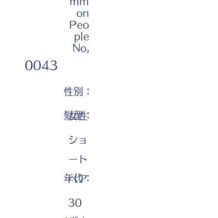
mm
on
Peo
ple
No,
0043
性別：
髪型：
女性
ショ
ート
年代：
ヘア
30