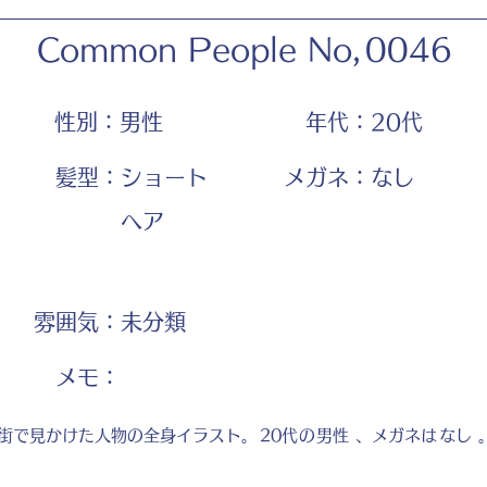
Common People No,
0046
性別：
男性
年代：
20代
髪型：
ショート
メガネ：
なし
ヘア
雰囲気：
未分類
​メモ：
街で見かけた人物の全身イラスト。
20代
の
男性
、メガネは
なし