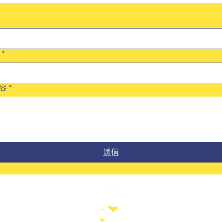
*
容
*
送信