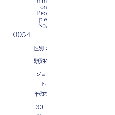
mm
on
Peo
ple
No,
0054
性別：
髪型：
男性
ショ
ート
年代：
ヘア
30