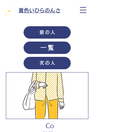
黄色いひらのんさ
前の人
一覧
次の人
Co