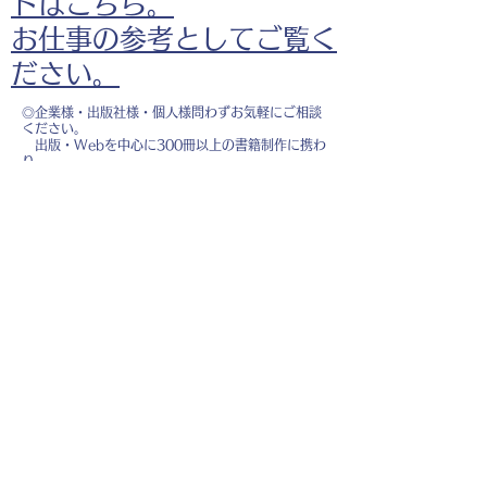
ドはこちら。
お仕事の参考としてご覧く
ださい。
◎企業様・出版社様・個人様問わずお気軽にご相談
ください。
出版・Webを中心に300冊以上の書籍制作に携わ
り、
1500点以上のイラスト制作実績があります。
・書籍 ・Web ・パンフレット ・広告 ・医
療 ・教育
などに、対応しています。
※インボイス制度（適格請求書発行事業者）に登録
しています。
お名前
*
メールアドレス
*