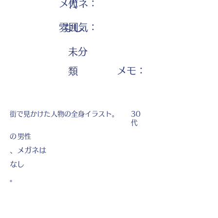
メガネ：
代
雰囲気：
なし
未分
​メモ：
類
街で見かけた人物の全身イラスト。
30
代
の
男性
、メガネは
なし
。