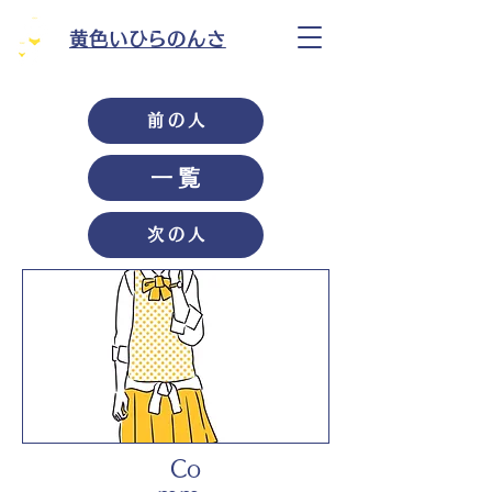
黄色いひらのんさ
前の人
一覧
次の人
Co