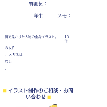
雰囲気：
なし
​メモ：
学生
街で見かけた人物の全身イラスト。
10
代
の
女性
、メガネは
なし
。
⬛︎
イラスト制作のご相談・お問
い合わせ
⬛︎