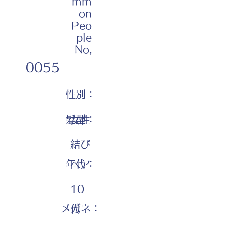
mm
on
Peo
ple
No,
0055
性別：
髪型：
女性
結び
年代：
ヘア
10
メガネ：
代