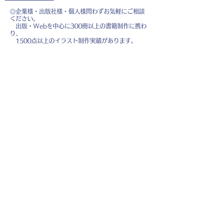
◎企業様・出版社様・個人様問わずお気軽にご相談
ください。
出版・Webを中心に300冊以上の書籍制作に携わ
り、
1500点以上のイラスト制作実績があります。
・書籍 ・Web ・パンフレット ・広告 ・医
療 ・教育
などに、対応しています。
※インボイス制度（適格請求書発行事業者）に登録
しています。
お名前
*
メールアドレス
*
お問い合わせ内容
*