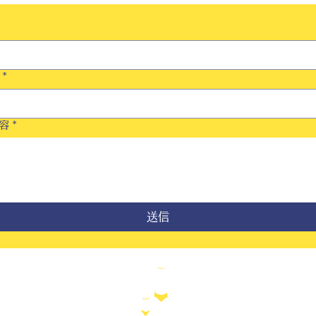
*
容
*
送信