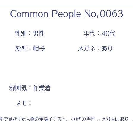
Common People No,
0063
性別：
男性
年代：
40代
髪型：
帽子
メガネ：
あり
雰囲気：
作業着
​メモ：
街で見かけた人物の全身イラスト。
40代
の
男性
、メガネは
あり