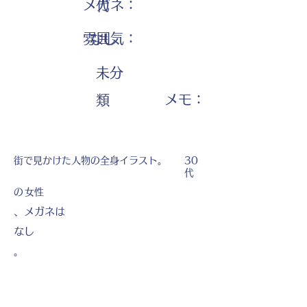
メガネ：
代
雰囲気：
なし
未分
​メモ：
類
街で見かけた人物の全身イラスト。
30
代
の
女性
、メガネは
なし
。