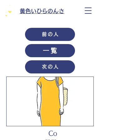
黄色いひらのんさ
前の人
一覧
次の人
Co