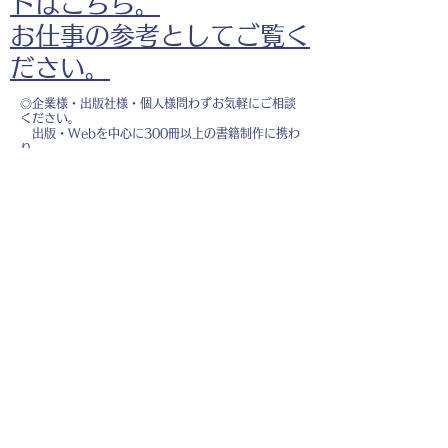
ドはこちら。
お仕事の参考としてご覧く
ださい。
◎企業様・出版社様・個人様問わずお気軽にご相談
ください。
出版・Webを中心に300冊以上の書籍制作に携わ
り、
1500点以上のイラスト制作実績があります。
・書籍 ・Web ・パンフレット ・広告 ・医
療 ・教育
などに、対応しています。
※インボイス制度（適格請求書発行事業者）に登録
しています。
お名前
*
メールアドレス
*