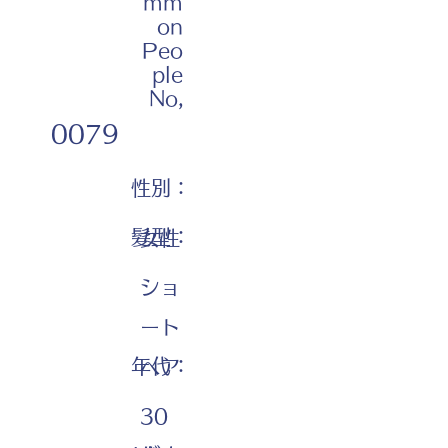
mm
on
Peo
ple
No,
0079
性別：
髪型：
女性
ショ
ート
年代：
ヘア
30