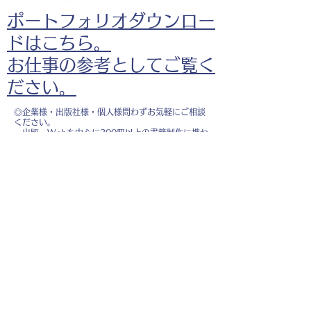
ポートフォリオダウンロー
ドはこちら。
お仕事の参考としてご覧く
ださい。
◎企業様・出版社様・個人様問わずお気軽にご相談
ください。
出版・Webを中心に300冊以上の書籍制作に携わ
り、
1500点以上のイラスト制作実績があります。
・書籍 ・Web ・パンフレット ・広告 ・医
療 ・教育
などに、対応しています。
※インボイス制度（適格請求書発行事業者）に登録
しています。
お名前
*