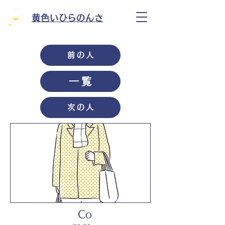
黄色いひらのんさ
前の人
一覧
次の人
Co