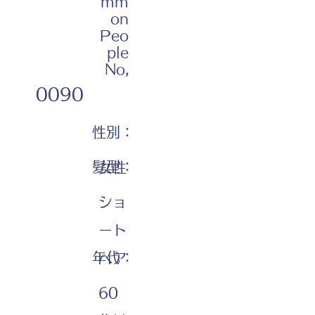
mm
on
Peo
ple
No,
0090
性別：
髪型：
女性
ショ
ート
年代：
ヘア
60