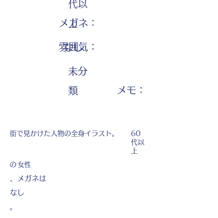
代以
メガネ：
上
雰囲気：
なし
未分
​メモ：
類
街で見かけた人物の全身イラスト。
60
代以
上
の
女性
、メガネは
なし
。