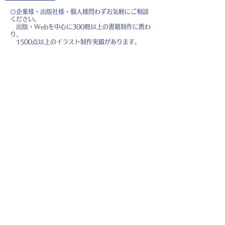
◎企業様・出版社様・個人様問わずお気軽にご相談
ください。
出版・Webを中心に300冊以上の書籍制作に携わ
り、
1500点以上のイラスト制作実績があります。
・書籍 ・Web ・パンフレット ・広告 ・医
療 ・教育
などに、対応しています。
※インボイス制度（適格請求書発行事業者）に登録
しています。
お名前
*
メールアドレス
*
お問い合わせ内容
*