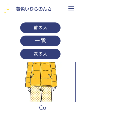
黄色いひらのんさ
前の人
一覧
次の人
Co