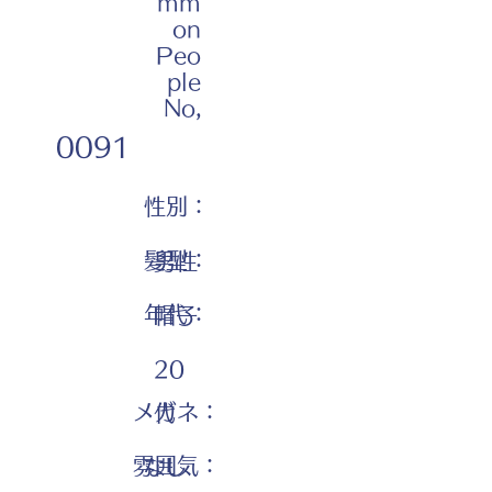
mm
on
Peo
ple
No,
0091
性別：
髪型：
男性
年代：
帽子
20
メガネ：
代
雰囲気：
なし