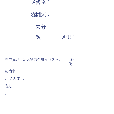
メガネ：
代
雰囲気：
なし
未分
​メモ：
類
街で見かけた人物の全身イラスト。
20
代
の
女性
、メガネは
なし
。