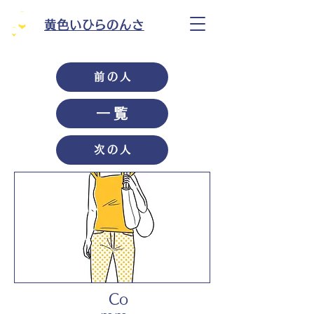
黄色いひらのんさ
前の人
一覧
次の人
Co