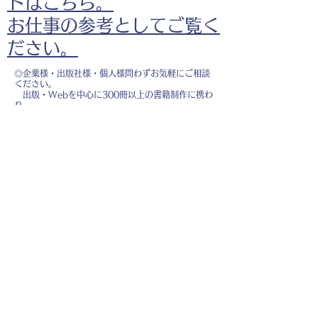
ドはこちら。
お仕事の参考としてご覧く
ださい。
◎企業様・出版社様・個人様問わずお気軽にご相談
ください。
出版・Webを中心に300冊以上の書籍制作に携わ
り、
1500点以上のイラスト制作実績があります。
・書籍 ・Web ・パンフレット ・広告 ・医
療 ・教育
などに、対応しています。
※インボイス制度（適格請求書発行事業者）に登録
しています。
お名前
*
メールアドレス
*