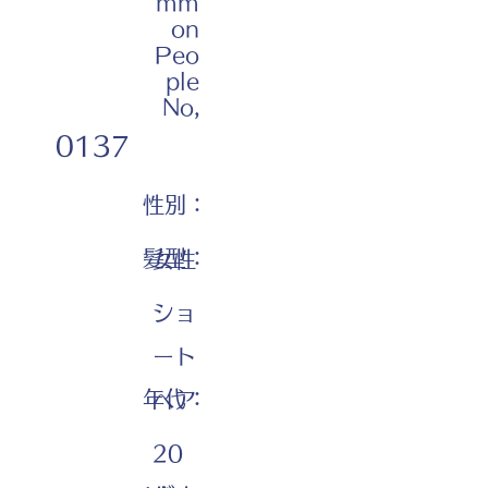
mm
on
Peo
ple
No,
0137
性別：
髪型：
女性
ショ
ート
年代：
ヘア
20