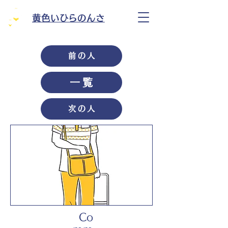
黄色いひらのんさ
前の人
一覧
次の人
Co