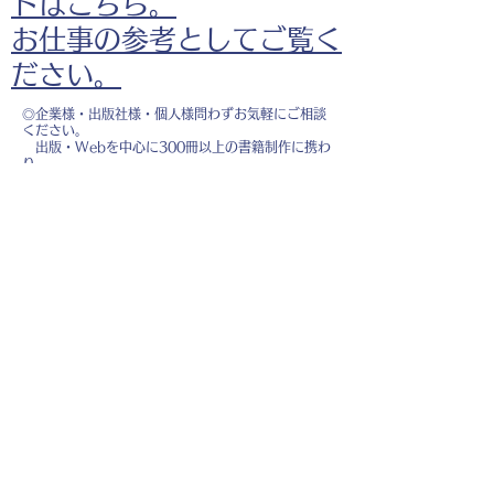
ドはこちら。
お仕事の参考としてご覧く
ださい。
◎企業様・出版社様・個人様問わずお気軽にご相談
ください。
出版・Webを中心に300冊以上の書籍制作に携わ
り、
1500点以上のイラスト制作実績があります。
・書籍 ・Web ・パンフレット ・広告 ・医
療 ・教育
などに、対応しています。
※インボイス制度（適格請求書発行事業者）に登録
しています。
お名前
*
メールアドレス
*