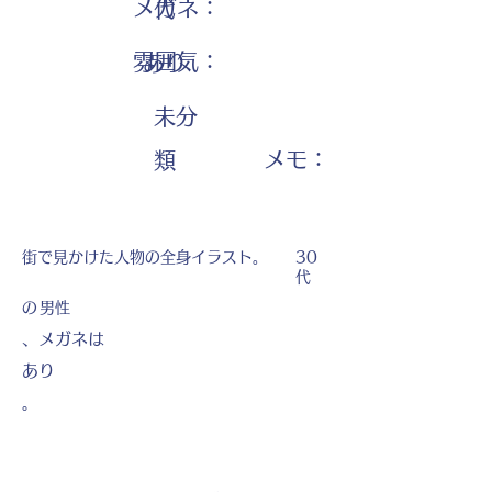
メガネ：
代
雰囲気：
あり
未分
​メモ：
類
街で見かけた人物の全身イラスト。
30
代
の
男性
、メガネは
あり
。