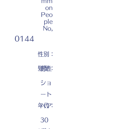
mm
on
Peo
ple
No,
0144
性別：
髪型：
男性
ショ
ート
年代：
ヘア
30