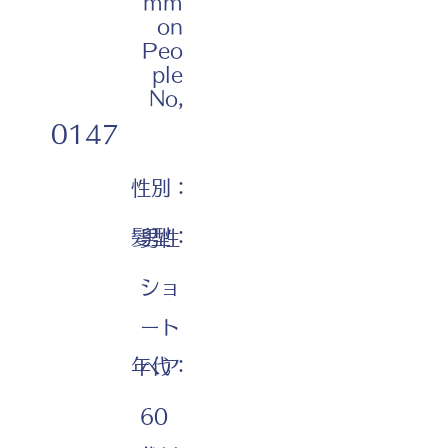
mm
on
Peo
ple
No,
0147
性別：
髪型：
男性
ショ
ート
年代：
ヘア
60