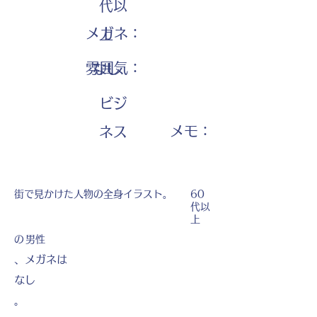
代以
メガネ：
上
雰囲気：
なし
ビジ
​メモ：
ネス
街で見かけた人物の全身イラスト。
60
代以
上
の
男性
、メガネは
なし
。