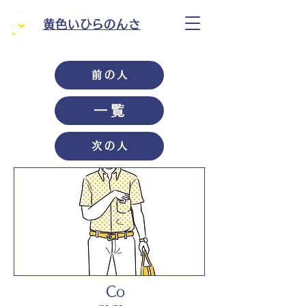
黄色いひらのんさ
前の人
一覧
次の人
Co