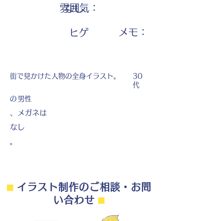
雰囲気：
なし
​メモ：
ヒゲ
街で見かけた人物の全身イラスト。
30
代
の
男性
、メガネは
なし
。
⬛︎
イラスト制作のご相談・お問
い合わせ
⬛︎