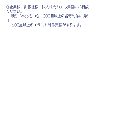
◎企業様・出版社様・個人様問わずお気軽にご相談
ください。
出版・Webを中心に300冊以上の書籍制作に携わ
り、
1500点以上のイラスト制作実績があります。
・書籍 ・Web ・パンフレット ・広告 ・医
療 ・教育
などに、対応しています。
※インボイス制度（適格請求書発行事業者）に登録
しています。
お名前
*
メールアドレス
*
お問い合わせ内容
*