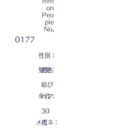
mm
on
Peo
ple
No,
0177
性別：
髪型：
男性
結び
年代：
ヘア
30
メガネ：
代