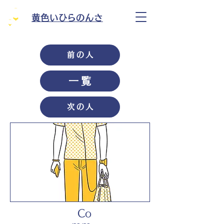
黄色いひらのんさ
前の人
一覧
次の人
Co