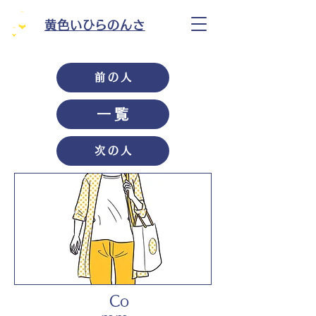
黄色いひらのんさ
前の人
一覧
次の人
Co