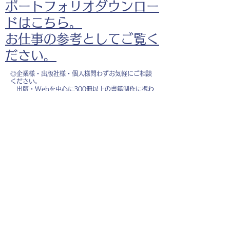
ポートフォリオダウンロー
ドはこちら。
お仕事の参考としてご覧く
ださい。
◎企業様・出版社様・個人様問わずお気軽にご相談
ください。
出版・Webを中心に300冊以上の書籍制作に携わ
り、
1500点以上のイラスト制作実績があります。
・書籍 ・Web ・パンフレット ・広告 ・医
療 ・教育
などに、対応しています。
※インボイス制度（適格請求書発行事業者）に登録
しています。
お名前
*