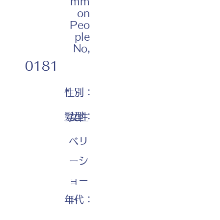
mm
on
Peo
ple
No,
0181
性別：
髪型：
女性
ベリ
ーシ
ョー
年代：
ト