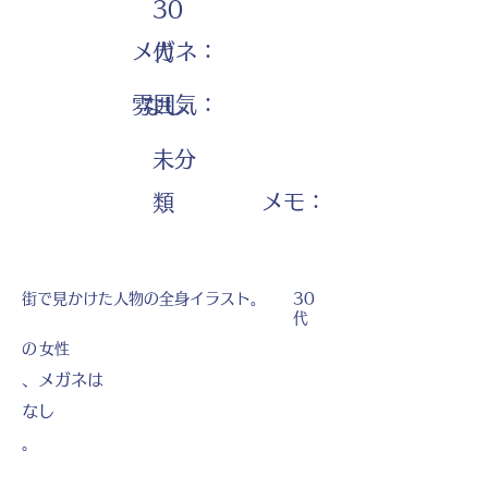
30
メガネ：
代
雰囲気：
なし
未分
​メモ：
類
街で見かけた人物の全身イラスト。
30
代
の
女性
、メガネは
なし
。