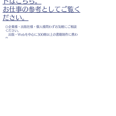
ドはこちら。
お仕事の参考としてご覧く
ださい。
◎企業様・出版社様・個人様問わずお気軽にご相談
ください。
出版・Webを中心に300冊以上の書籍制作に携わ
り、
1500点以上のイラスト制作実績があります。
・書籍 ・Web ・パンフレット ・広告 ・医
療 ・教育
などに、対応しています。
※インボイス制度（適格請求書発行事業者）に登録
しています。
お名前
*
メールアドレス
*