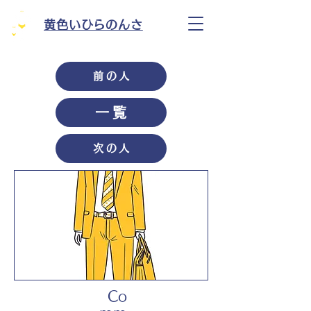
黄色いひらのんさ
前の人
一覧
次の人
Co