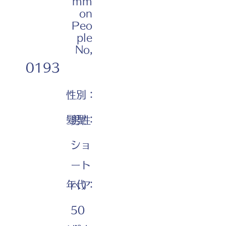
mm
on
Peo
ple
No,
0193
性別：
髪型：
男性
ショ
ート
年代：
ヘア
50