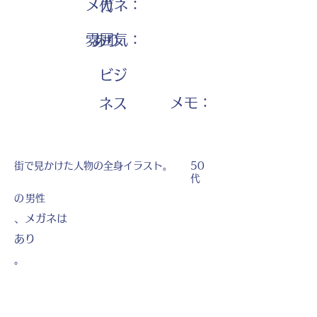
メガネ：
代
雰囲気：
あり
ビジ
​メモ：
ネス
街で見かけた人物の全身イラスト。
50
代
の
男性
、メガネは
あり
。