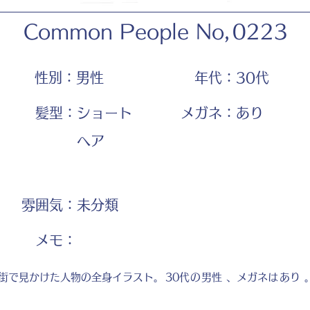
Common People No,
0223
性別：
男性
年代：
30代
髪型：
ショート
メガネ：
あり
ヘア
雰囲気：
未分類
​メモ：
街で見かけた人物の全身イラスト。
30代
の
男性
、メガネは
あり