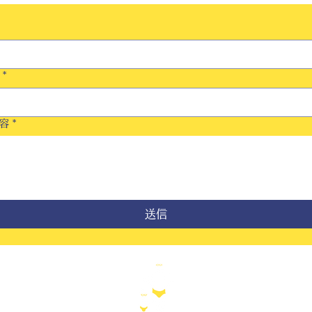
*
容
*
送信