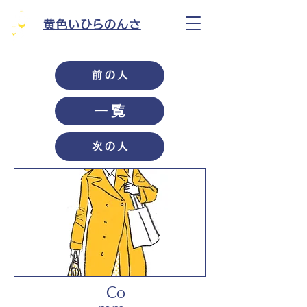
黄色いひらのんさ
前の人
一覧
次の人
Co