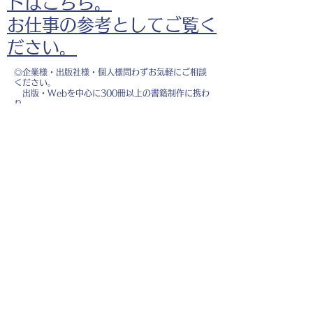
ドはこちら。
お仕事の参考としてご覧く
ださい。
◎企業様・出版社様・個人様問わずお気軽にご相談
ください。
出版・Webを中心に300冊以上の書籍制作に携わ
り、
1500点以上のイラスト制作実績があります。
・書籍 ・Web ・パンフレット ・広告 ・医
療 ・教育
などに、対応しています。
※インボイス制度（適格請求書発行事業者）に登録
しています。
お名前
*
メールアドレス
*