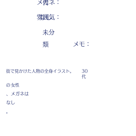
メガネ：
代
雰囲気：
なし
未分
​メモ：
類
街で見かけた人物の全身イラスト。
30
代
の
女性
、メガネは
なし
。