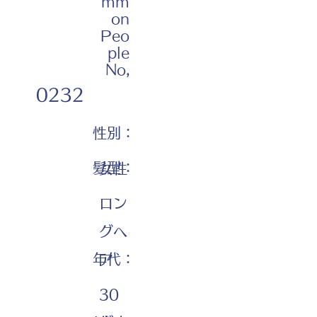
mm
on
Peo
ple
No,
0232
性別：
髪型：
女性
ロン
グヘ
年代：
ア
30