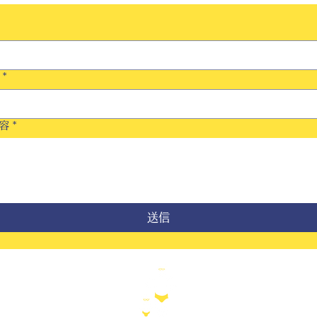
*
容
*
送信