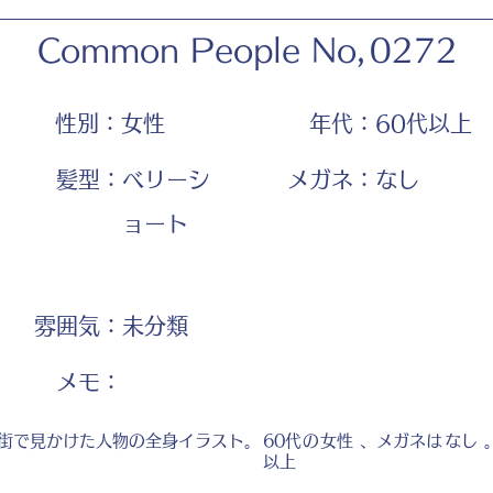
Common People No,
0272
性別：
女性
年代：
60代以上
髪型：
ベリーシ
メガネ：
なし
ョート
雰囲気：
未分類
​メモ：
街で見かけた人物の全身イラスト。
60代
の
女性
、メガネは
なし
以上