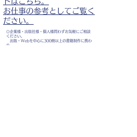
ドはこちら。
お仕事の参考としてご覧く
ださい。
◎企業様・出版社様・個人様問わずお気軽にご相談
ください。
出版・Webを中心に300冊以上の書籍制作に携わ
り、
1500点以上のイラスト制作実績があります。
・書籍 ・Web ・パンフレット ・広告 ・医
療 ・教育
などに、対応しています。
※インボイス制度（適格請求書発行事業者）に登録
しています。
お名前
*
メールアドレス
*