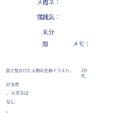
メガネ：
代
雰囲気：
なし
未分
​メモ：
類
街で見かけた人物の全身イラスト。
20
代
の
女性
、メガネは
なし
。