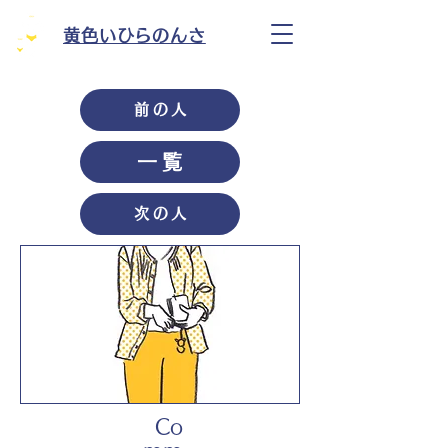
黄色いひらのんさ
前の人
一覧
次の人
Co