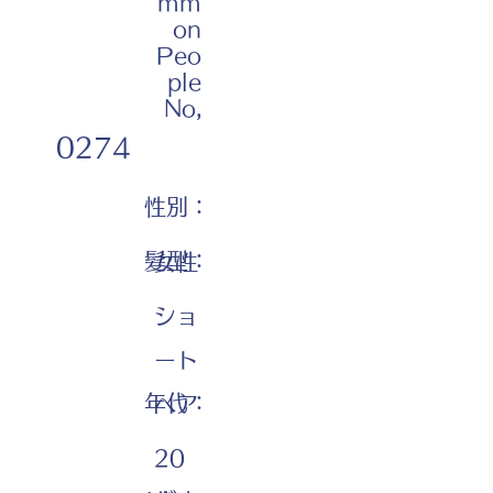
mm
on
Peo
ple
No,
0274
性別：
髪型：
女性
ショ
ート
年代：
ヘア
20