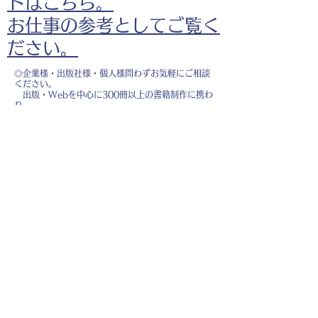
ドはこちら。
お仕事の参考としてご覧く
ださい。
◎企業様・出版社様・個人様問わずお気軽にご相談
ください。
出版・Webを中心に300冊以上の書籍制作に携わ
り、
1500点以上のイラスト制作実績があります。
・書籍 ・Web ・パンフレット ・広告 ・医
療 ・教育
などに、対応しています。
※インボイス制度（適格請求書発行事業者）に登録
しています。
お名前
*
メールアドレス
*