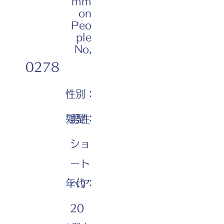
mm
on
Peo
ple
No,
0278
性別：
髪型：
男性
ショ
ート
年代：
ヘア
20