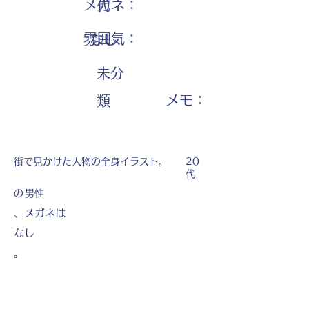
メガネ：
代
雰囲気：
なし
未分
​メモ：
類
街で見かけた人物の全身イラスト。
20
代
の
男性
、メガネは
なし
。