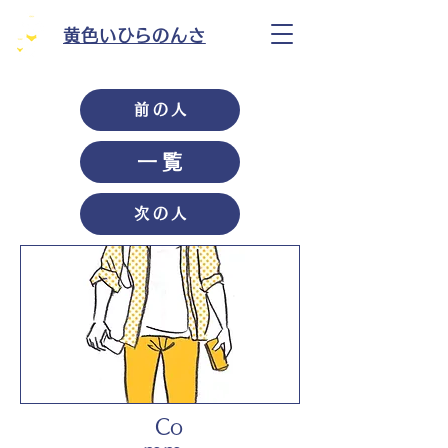
黄色いひらのんさ
前の人
一覧
次の人
Co