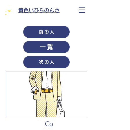
黄色いひらのんさ
前の人
一覧
次の人
Co