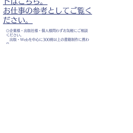
ドはこちら。
お仕事の参考としてご覧く
ださい。
◎企業様・出版社様・個人様問わずお気軽にご相談
ください。
出版・Webを中心に300冊以上の書籍制作に携わ
り、
1500点以上のイラスト制作実績があります。
・書籍 ・Web ・パンフレット ・広告 ・医
療 ・教育
などに、対応しています。
※インボイス制度（適格請求書発行事業者）に登録
しています。
お名前
*
メールアドレス
*