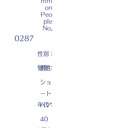
mm
on
Peo
ple
No,
0287
性別：
髪型：
男性
ショ
ート
年代：
ヘア
40