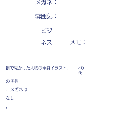
メガネ：
代
雰囲気：
なし
ビジ
​メモ：
ネス
街で見かけた人物の全身イラスト。
40
代
の
男性
、メガネは
なし
。