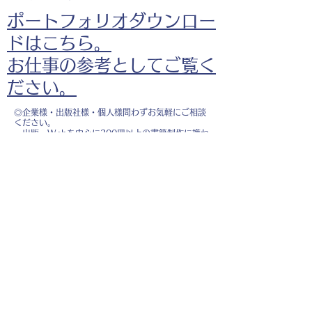
ポートフォリオダウンロー
ドはこちら。
お仕事の参考としてご覧く
ださい。
◎企業様・出版社様・個人様問わずお気軽にご相談
ください。
出版・Webを中心に300冊以上の書籍制作に携わ
り、
1500点以上のイラスト制作実績があります。
・書籍 ・Web ・パンフレット ・広告 ・医
療 ・教育
などに、対応しています。
※インボイス制度（適格請求書発行事業者）に登録
しています。
お名前
*