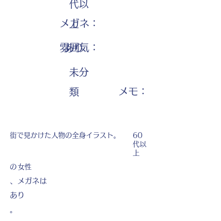
代以
メガネ：
上
雰囲気：
あり
未分
​メモ：
類
街で見かけた人物の全身イラスト。
60
代以
上
の
女性
、メガネは
あり
。