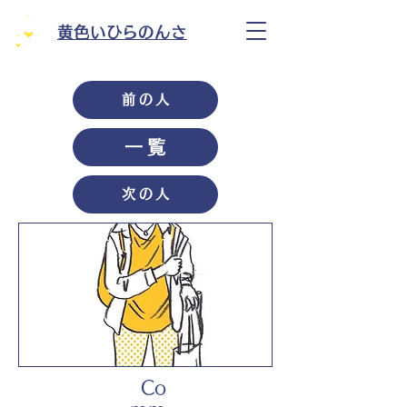
黄色いひらのんさ
前の人
一覧
次の人
Co