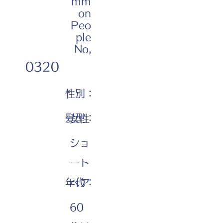
mm
on
Peo
ple
No,
0320
性別：
髪型：
女性
ショ
ート
年代：
ヘア
60