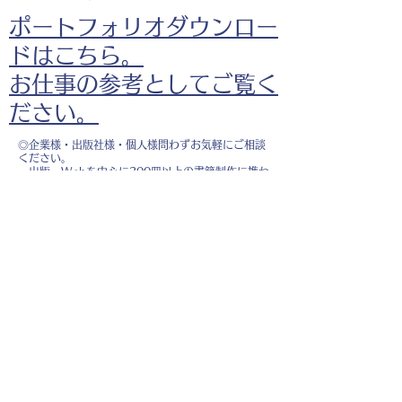
ポートフォリオダウンロー
ドはこちら。
お仕事の参考としてご覧く
ださい。
◎企業様・出版社様・個人様問わずお気軽にご相談
ください。
出版・Webを中心に300冊以上の書籍制作に携わ
り、
1500点以上のイラスト制作実績があります。
・書籍 ・Web ・パンフレット ・広告 ・医
療 ・教育
などに、対応しています。
※インボイス制度（適格請求書発行事業者）に登録
しています。
お名前
*