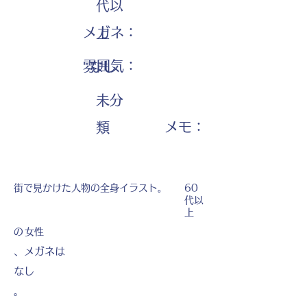
代以
メガネ：
上
雰囲気：
なし
未分
​メモ：
類
街で見かけた人物の全身イラスト。
60
代以
上
の
女性
、メガネは
なし
。