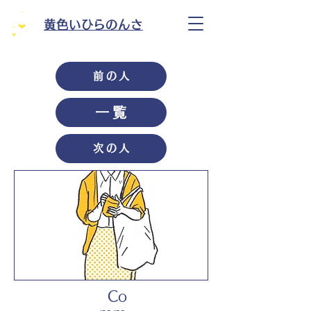
黄色いひらのんさ
前の人
一覧
次の人
Co