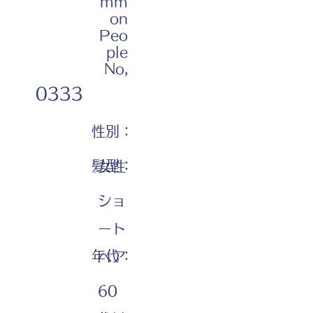
mm
on
Peo
ple
No,
0333
性別：
髪型：
女性
ショ
ート
年代：
ヘア
60