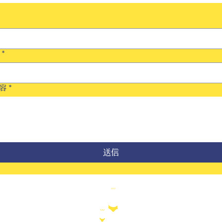
*
容
*
送信