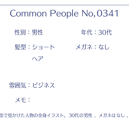
Common People No,
0341
性別：
男性
年代：
30代
髪型：
ショート
メガネ：
なし
ヘア
雰囲気：
ビジネス
​メモ：
街で見かけた人物の全身イラスト。
30代
の
男性
、メガネは
なし