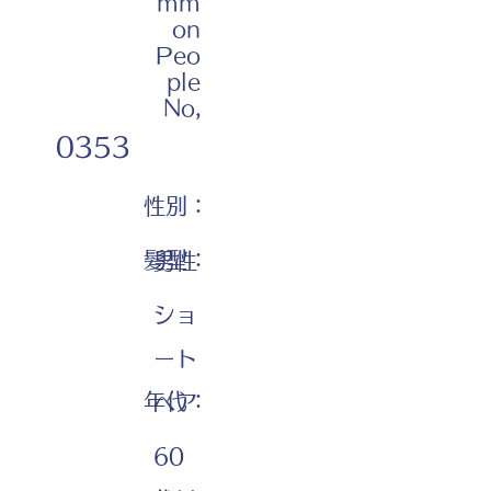
mm
on
Peo
ple
No,
0353
性別：
髪型：
男性
ショ
ート
年代：
ヘア
60