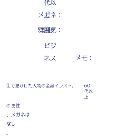
代以
メガネ：
上
雰囲気：
なし
ビジ
​メモ：
ネス
街で見かけた人物の全身イラスト。
60
代以
上
の
男性
、メガネは
なし
。