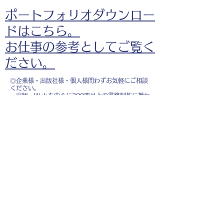
ポートフォリオダウンロー
ドはこちら。
お仕事の参考としてご覧く
ださい。
◎企業様・出版社様・個人様問わずお気軽にご相談
ください。
出版・Webを中心に300冊以上の書籍制作に携わ
り、
1500点以上のイラスト制作実績があります。
・書籍 ・Web ・パンフレット ・広告 ・医
療 ・教育
などに、対応しています。
※インボイス制度（適格請求書発行事業者）に登録
しています。
お名前
*