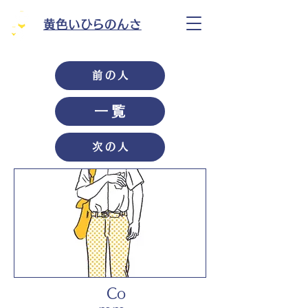
黄色いひらのんさ
前の人
一覧
次の人
Co