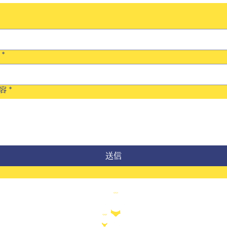
*
容
*
送信