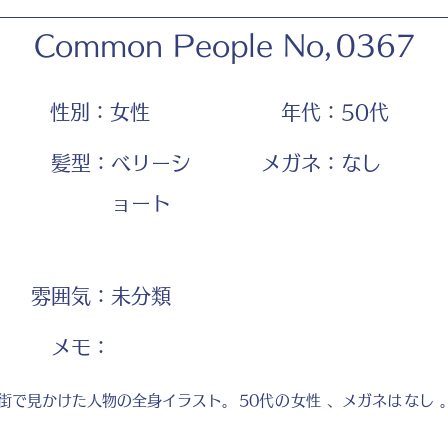
Common People No,
0367
性別：
女性
年代：
50代
髪型：
ベリーシ
メガネ：
なし
ョート
雰囲気：
未分類
​メモ：
街で見かけた人物の全身イラスト。
50代
の
女性
、メガネは
なし