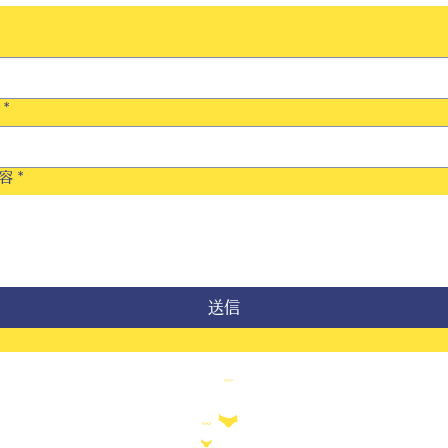
*
容
*
送信