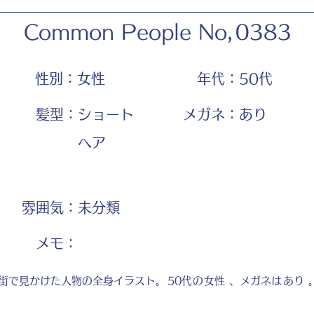
Common People No,
0383
性別：
女性
年代：
50代
髪型：
ショート
メガネ：
あり
ヘア
雰囲気：
未分類
​メモ：
街で見かけた人物の全身イラスト。
50代
の
女性
、メガネは
あり