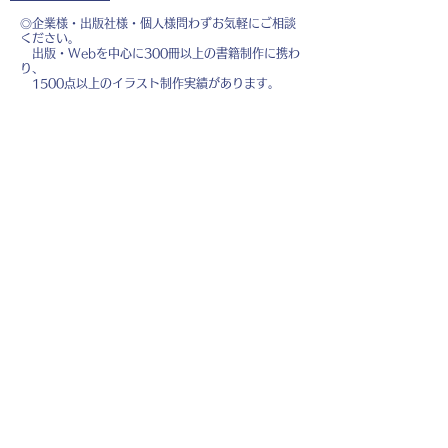
◎企業様・出版社様・個人様問わずお気軽にご相談
ください。
出版・Webを中心に300冊以上の書籍制作に携わ
り、
1500点以上のイラスト制作実績があります。
・書籍 ・Web ・パンフレット ・広告 ・医
療 ・教育
などに、対応しています。
※インボイス制度（適格請求書発行事業者）に登録
しています。
お名前
*
メールアドレス
*
お問い合わせ内容
*