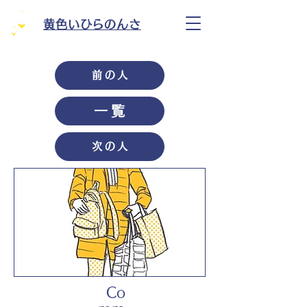
黄色いひらのんさ
前の人
一覧
次の人
Co