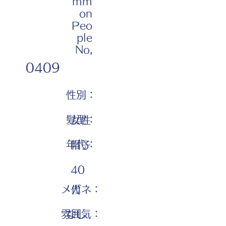
mm
on
Peo
ple
No,
0409
性別：
髪型：
女性
年代：
帽子
40
メガネ：
代
雰囲気：
なし