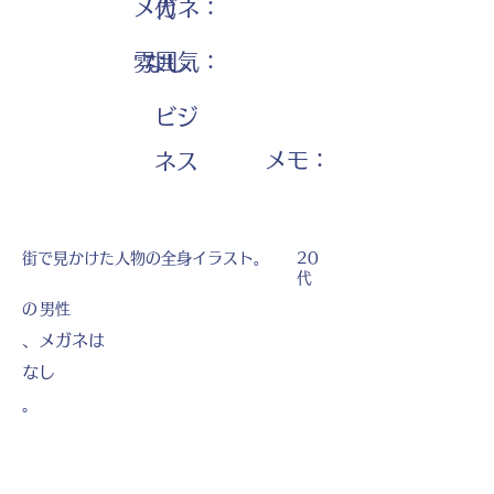
メガネ：
代
雰囲気：
なし
ビジ
​メモ：
ネス
街で見かけた人物の全身イラスト。
20
代
の
男性
、メガネは
なし
。