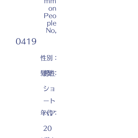
mm
on
Peo
ple
No,
0419
性別：
髪型：
男性
ショ
ート
年代：
ヘア
20