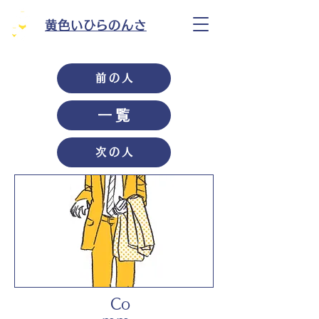
黄色いひらのんさ
前の人
一覧
次の人
Co