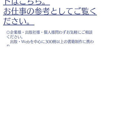
ドはこちら。
お仕事の参考としてご覧く
ださい。
◎企業様・出版社様・個人様問わずお気軽にご相談
ください。
出版・Webを中心に300冊以上の書籍制作に携わ
り、
1500点以上のイラスト制作実績があります。
・書籍 ・Web ・パンフレット ・広告 ・医
療 ・教育
などに、対応しています。
※インボイス制度（適格請求書発行事業者）に登録
しています。
お名前
*
メールアドレス
*