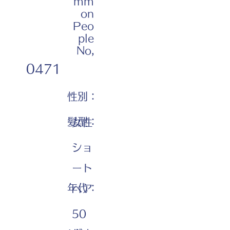
mm
on
Peo
ple
No,
0471
性別：
髪型：
女性
ショ
ート
年代：
ヘア
50