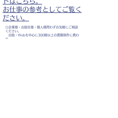
ドはこちら。
お仕事の参考としてご覧く
ださい。
◎企業様・出版社様・個人様問わずお気軽にご相談
ください。
出版・Webを中心に300冊以上の書籍制作に携わ
り、
1500点以上のイラスト制作実績があります。
・書籍 ・Web ・パンフレット ・広告 ・医
療 ・教育
などに、対応しています。
※インボイス制度（適格請求書発行事業者）に登録
しています。
お名前
*
メールアドレス
*