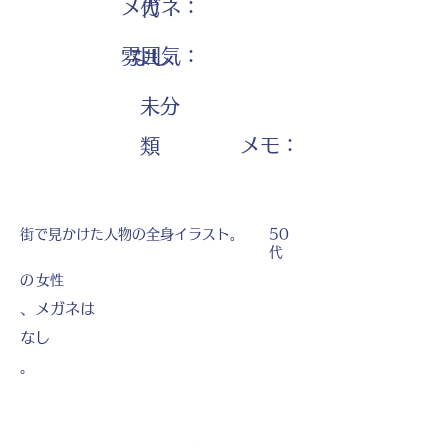
メガネ：
代
雰囲気：
なし
未分
​メモ：
類
街で見かけた人物の全身イラスト。
50
代
の
女性
、メガネは
なし
。