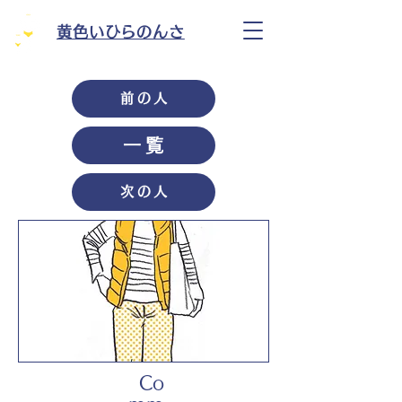
黄色いひらのんさ
前の人
一覧
次の人
Co