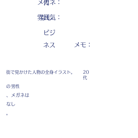
メガネ：
代
雰囲気：
なし
ビジ
​メモ：
ネス
街で見かけた人物の全身イラスト。
20
代
の
男性
、メガネは
なし
。