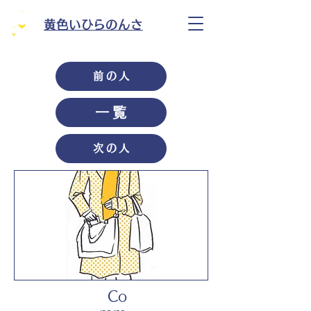
黄色いひらのんさ
前の人
一覧
次の人
Co