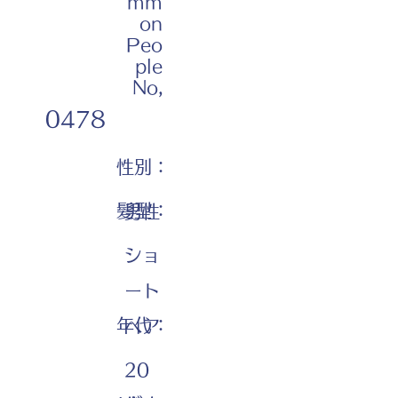
mm
on
Peo
ple
No,
0478
性別：
髪型：
男性
ショ
ート
年代：
ヘア
20