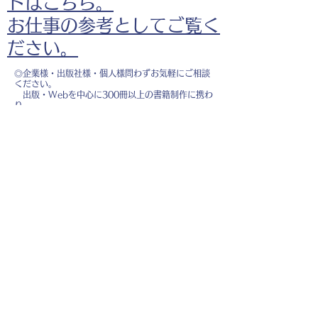
ドはこちら。
お仕事の参考としてご覧く
ださい。
◎企業様・出版社様・個人様問わずお気軽にご相談
ください。
出版・Webを中心に300冊以上の書籍制作に携わ
り、
1500点以上のイラスト制作実績があります。
・書籍 ・Web ・パンフレット ・広告 ・医
療 ・教育
などに、対応しています。
※インボイス制度（適格請求書発行事業者）に登録
しています。
お名前
*
メールアドレス
*