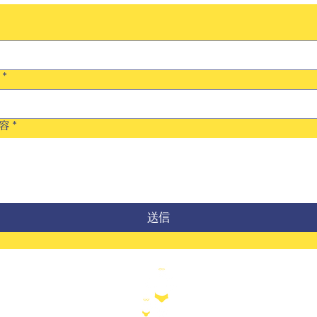
*
容
*
送信