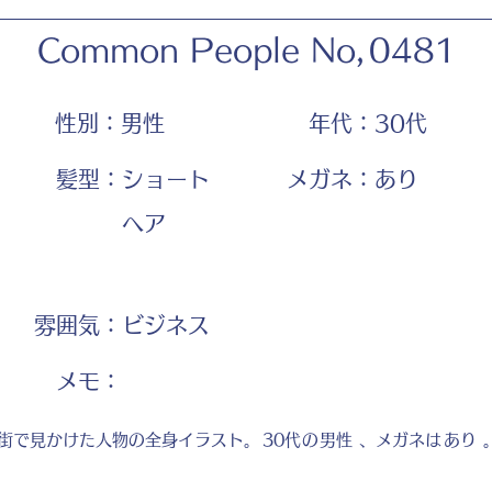
Common People No,
0481
性別：
男性
年代：
30代
髪型：
ショート
メガネ：
あり
ヘア
雰囲気：
ビジネス
​メモ：
街で見かけた人物の全身イラスト。
30代
の
男性
、メガネは
あり