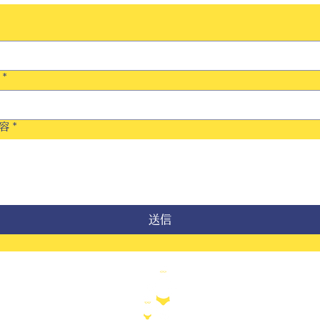
*
容
*
送信