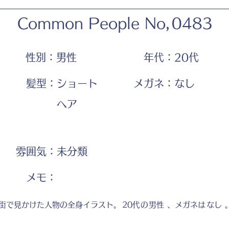
Common People No,
0483
性別：
男性
年代：
20代
髪型：
ショート
メガネ：
なし
ヘア
雰囲気：
未分類
​メモ：
街で見かけた人物の全身イラスト。
20代
の
男性
、メガネは
なし