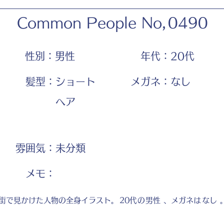
Common People No,
0490
性別：
男性
年代：
20代
髪型：
ショート
メガネ：
なし
ヘア
雰囲気：
未分類
​メモ：
街で見かけた人物の全身イラスト。
20代
の
男性
、メガネは
なし