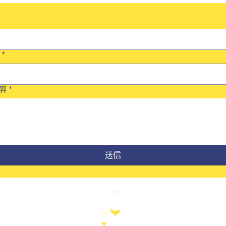
*
容
*
送信