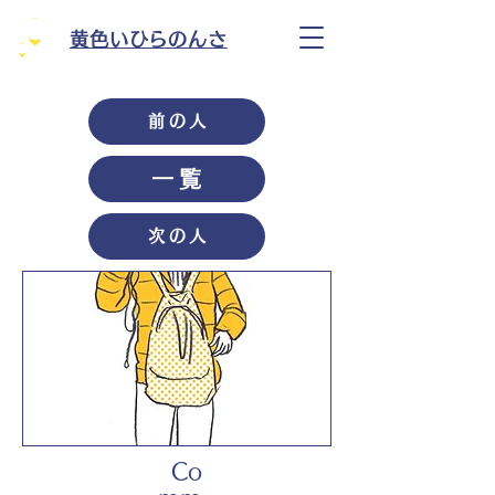
黄色いひらのんさ
前の人
一覧
次の人
Co