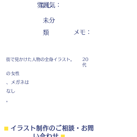
雰囲気：
なし
未分
​メモ：
類
街で見かけた人物の全身イラスト。
20
代
の
女性
、メガネは
なし
。
⬛︎
イラスト制作のご相談・お問
い合わせ
⬛︎