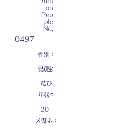
mm
on
Peo
ple
No,
0497
性別：
髪型：
女性
結び
年代：
ヘア
20
メガネ：
代