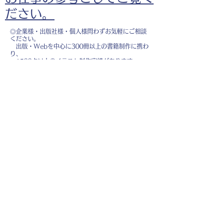
ださい。
◎企業様・出版社様・個人様問わずお気軽にご相談
ください。
出版・Webを中心に300冊以上の書籍制作に携わ
り、
1500点以上のイラスト制作実績があります。
・書籍 ・Web ・パンフレット ・広告 ・医
療 ・教育
などに、対応しています。
※インボイス制度（適格請求書発行事業者）に登録
しています。
お名前
*
メールアドレス
*
お問い合わせ内容
*