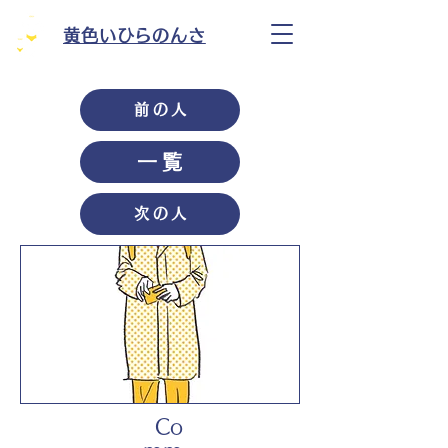
黄色いひらのんさ
前の人
一覧
次の人
Co