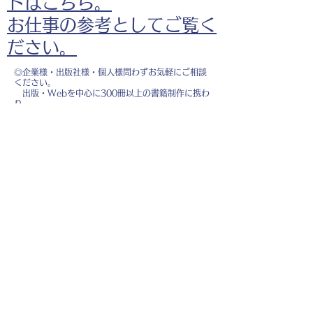
ドはこちら。
お仕事の参考としてご覧く
ださい。
◎企業様・出版社様・個人様問わずお気軽にご相談
ください。
出版・Webを中心に300冊以上の書籍制作に携わ
り、
1500点以上のイラスト制作実績があります。
・書籍 ・Web ・パンフレット ・広告 ・医
療 ・教育
などに、対応しています。
※インボイス制度（適格請求書発行事業者）に登録
しています。
お名前
*
メールアドレス
*