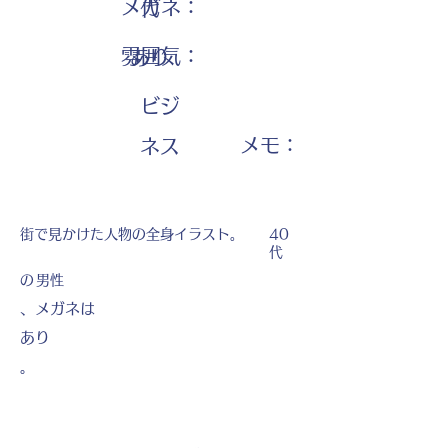
メガネ：
代
雰囲気：
あり
ビジ
​メモ：
ネス
街で見かけた人物の全身イラスト。
40
代
の
男性
、メガネは
あり
。