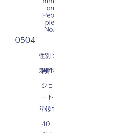
mm
on
Peo
ple
No,
0504
性別：
髪型：
男性
ショ
ート
年代：
ヘア
40