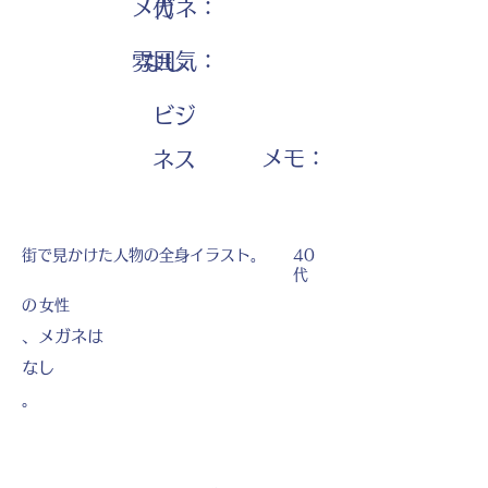
メガネ：
代
雰囲気：
なし
ビジ
​メモ：
ネス
街で見かけた人物の全身イラスト。
40
代
の
女性
、メガネは
なし
。