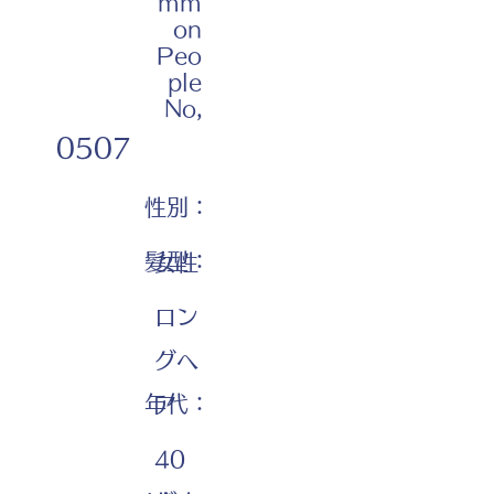
mm
on
Peo
ple
No,
0507
性別：
髪型：
女性
ロン
グヘ
年代：
ア
40