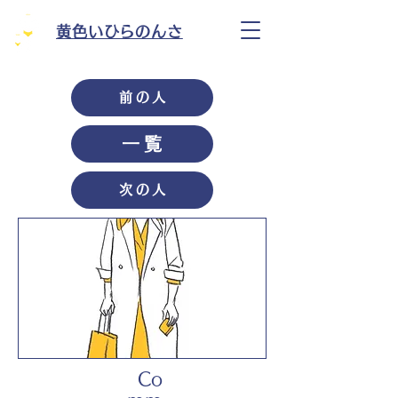
黄色いひらのんさ
前の人
一覧
次の人
Co