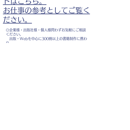
ドはこちら。
お仕事の参考としてご覧く
ださい。
◎企業様・出版社様・個人様問わずお気軽にご相談
ください。
出版・Webを中心に300冊以上の書籍制作に携わ
り、
1500点以上のイラスト制作実績があります。
・書籍 ・Web ・パンフレット ・広告 ・医
療 ・教育
などに、対応しています。
※インボイス制度（適格請求書発行事業者）に登録
しています。
お名前
*
メールアドレス
*