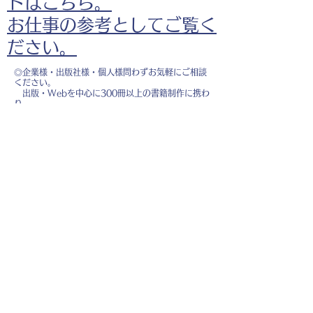
ドはこちら。
お仕事の参考としてご覧く
ださい。
◎企業様・出版社様・個人様問わずお気軽にご相談
ください。
出版・Webを中心に300冊以上の書籍制作に携わ
り、
1500点以上のイラスト制作実績があります。
・書籍 ・Web ・パンフレット ・広告 ・医
療 ・教育
などに、対応しています。
※インボイス制度（適格請求書発行事業者）に登録
しています。
お名前
*
メールアドレス
*