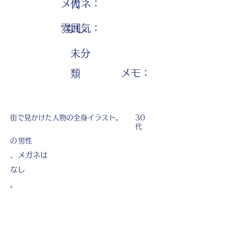
メガネ：
代
雰囲気：
なし
未分
​メモ：
類
街で見かけた人物の全身イラスト。
30
代
の
男性
、メガネは
なし
。