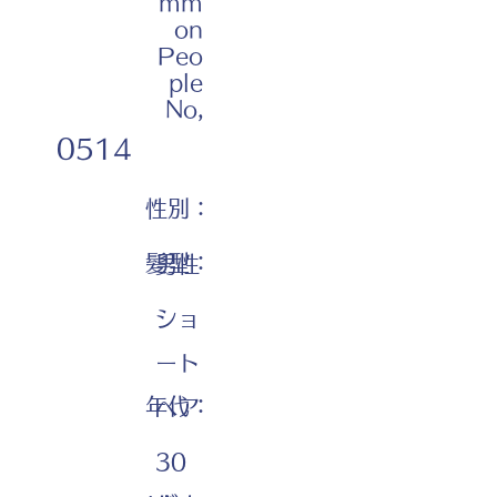
mm
on
Peo
ple
No,
0514
性別：
髪型：
男性
ショ
ート
年代：
ヘア
30