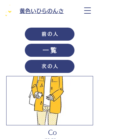
黄色いひらのんさ
前の人
一覧
次の人
Co